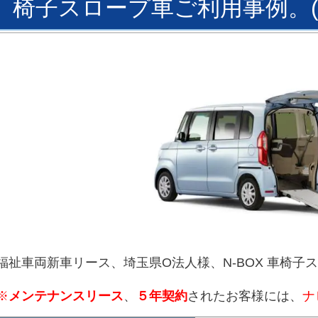
椅子スロープ車ご利用事例。(202
福祉車両新車リース、埼玉県O法人様、N-BOX 車椅子スロー
※
メンテナンスリース
、
５年契約
されたお客様には、
ナ