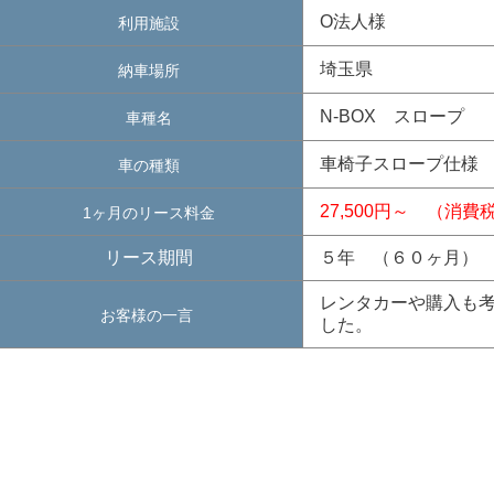
O法人様
利用施設
埼玉県
納車場所
N-BOX スロープ
車種名
車椅子スロープ仕様 
車の種類
27,500円～ （消
1ヶ月のリース料金
リース期間
５年 （６０ヶ月）
レンタカーや購入も
お客様の一言
した。