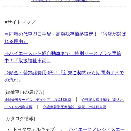
■サイトマップ
⇒同種の代車即日手配・高額残存価格設定！『当店が選ば
れる理由』
⇒ハイエースから軽自動車まで、特別リースプラン実施
中！『取扱福祉車両』
⇒頭金・登録諸費用0円！『新規ご契約から期間満了まで
の流れ』
[福祉車両の選び方]
|
通所介護サービス（デイケア）の福利車両
介護老人福祉施設（老人ホ
|
ーム）の福利車両
介護療養型医療施設（病院）の福利車両
[カタログ情報]
トヨタウェルキャブ ：
ハイエース／レジアスエー