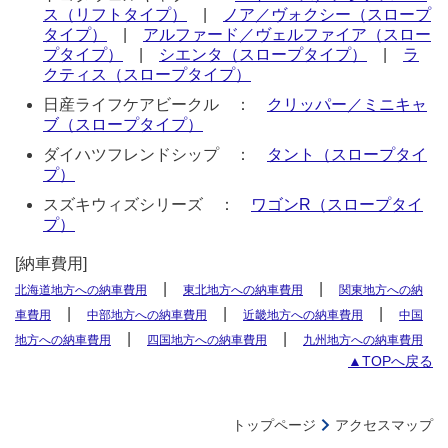
ス（リフトタイプ）
|
ノア／ヴォクシー（スロープ
タイプ）
|
アルファード／ヴェルファイア（スロー
プタイプ）
|
シエンタ（スロープタイプ）
|
ラ
クティス（スロープタイプ）
日産ライフケアビークル ：
クリッパー／ミニキャ
ブ（スロープタイプ）
ダイハツフレンドシップ ：
タント（スロープタイ
プ）
スズキウィズシリーズ ：
ワゴンR（スロープタイ
プ）
[納車費用]
|
|
北海道地方への納車費用
東北地方への納車費用
関東地方への納
|
|
|
車費用
中部地方への納車費用
近畿地方への納車費用
中国
|
|
地方への納車費用
四国地方への納車費用
九州地方への納車費用
▲TOPへ戻る
トップページ
アクセスマップ