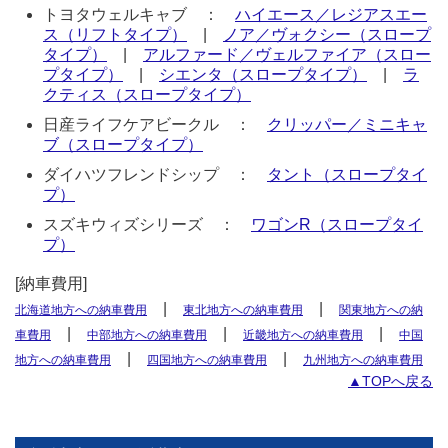
トヨタウェルキャブ ：
ハイエース／レジアスエー
ス（リフトタイプ）
|
ノア／ヴォクシー（スロープ
タイプ）
|
アルファード／ヴェルファイア（スロー
プタイプ）
|
シエンタ（スロープタイプ）
|
ラ
クティス（スロープタイプ）
日産ライフケアビークル ：
クリッパー／ミニキャ
ブ（スロープタイプ）
ダイハツフレンドシップ ：
タント（スロープタイ
プ）
スズキウィズシリーズ ：
ワゴンR（スロープタイ
プ）
[納車費用]
|
|
北海道地方への納車費用
東北地方への納車費用
関東地方への納
|
|
|
車費用
中部地方への納車費用
近畿地方への納車費用
中国
|
|
地方への納車費用
四国地方への納車費用
九州地方への納車費用
▲TOPへ戻る