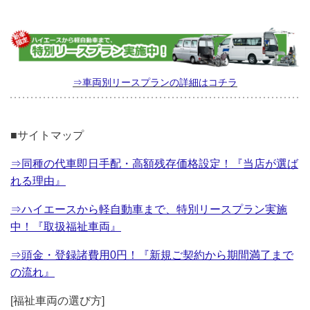
⇒車両別リースプランの詳細はコチラ
■サイトマップ
⇒同種の代車即日手配・高額残存価格設定！『当店が選ば
れる理由』
⇒ハイエースから軽自動車まで、特別リースプラン実施
中！『取扱福祉車両』
⇒頭金・登録諸費用0円！『新規ご契約から期間満了まで
の流れ』
[福祉車両の選び方]