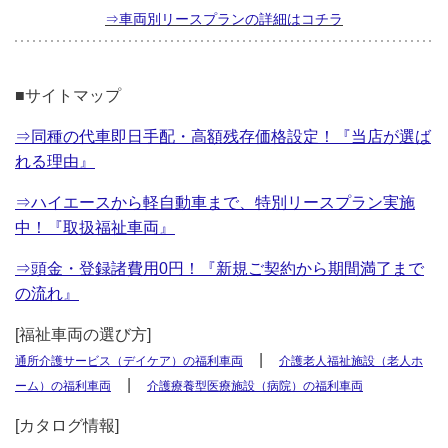
⇒車両別リースプランの詳細はコチラ
■サイトマップ
⇒同種の代車即日手配・高額残存価格設定！『当店が選ば
れる理由』
⇒ハイエースから軽自動車まで、特別リースプラン実施
中！『取扱福祉車両』
⇒頭金・登録諸費用0円！『新規ご契約から期間満了まで
の流れ』
[福祉車両の選び方]
|
通所介護サービス（デイケア）の福利車両
介護老人福祉施設（老人ホ
|
ーム）の福利車両
介護療養型医療施設（病院）の福利車両
[カタログ情報]