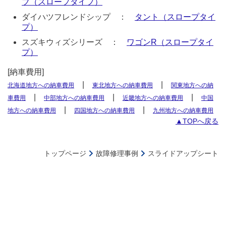
ブ（スロープタイプ）
ダイハツフレンドシップ ：
タント（スロープタイ
プ）
スズキウィズシリーズ ：
ワゴンR（スロープタイ
プ）
[納車費用]
|
|
北海道地方への納車費用
東北地方への納車費用
関東地方への納
|
|
|
車費用
中部地方への納車費用
近畿地方への納車費用
中国
|
|
地方への納車費用
四国地方への納車費用
九州地方への納車費用
▲TOPへ戻る
トップページ
故障修理事例
スライドアップシート