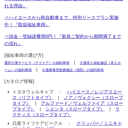
れる理由』
⇒ハイエースから軽自動車まで、特別リースプラン実施
中！『取扱福祉車両』
⇒頭金・登録諸費用0円！『新規ご契約から期間満了まで
の流れ』
[福祉車両の選び方]
|
通所介護サービス（デイケア）の福利車両
介護老人福祉施設（老人ホ
|
ーム）の福利車両
介護療養型医療施設（病院）の福利車両
[カタログ情報]
トヨタウェルキャブ ：
ハイエース／レジアスエー
ス（リフトタイプ）
|
ノア／ヴォクシー（スロープ
タイプ）
|
アルファード／ヴェルファイア（スロー
プタイプ）
|
シエンタ（スロープタイプ）
|
ラ
クティス（スロープタイプ）
日産ライフケアビークル ：
クリッパー／ミニキャ