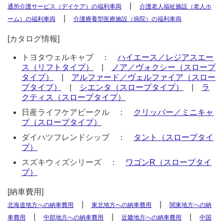
|
通所介護サービス（デイケア）の福利車両
介護老人福祉施設（老人ホ
|
ーム）の福利車両
介護療養型医療施設（病院）の福利車両
[カタログ情報]
トヨタウェルキャブ ：
ハイエース／レジアスエー
ス（リフトタイプ）
|
ノア／ヴォクシー（スロープ
タイプ）
|
アルファード／ヴェルファイア（スロー
プタイプ）
|
シエンタ（スロープタイプ）
|
ラ
クティス（スロープタイプ）
日産ライフケアビークル ：
クリッパー／ミニキャ
ブ（スロープタイプ）
ダイハツフレンドシップ ：
タント（スロープタイ
プ）
スズキウィズシリーズ ：
ワゴンR（スロープタイ
プ）
[納車費用]
|
|
北海道地方への納車費用
東北地方への納車費用
関東地方への納
|
|
|
車費用
中部地方への納車費用
近畿地方への納車費用
中国