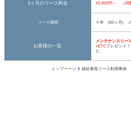
1ヶ月のリース料金
43,800円～ （
リース期間
５年 (60ヶ月)
メンテナンスリー
お客様の一言
+ETC
プレゼント！
た。
トップページ
福祉車両リース利用事例