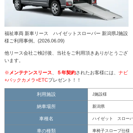
福祉車両 新車リース ハイゼットスローパー 新潟県J施設
様ご利用事例。(2026.06.09)
他リース会社ご検討後、当社をご利用頂きありがとうござ
います。
※
メンテナンスリース
、
５年契約
されたお客様には、
ナビ
+バックカメラ+ETC
プレゼント！！
利用施設
J施設様
納車場所
新潟県
車種名
ハイゼット スロー
車の種類
車椅子スロープ仕様 