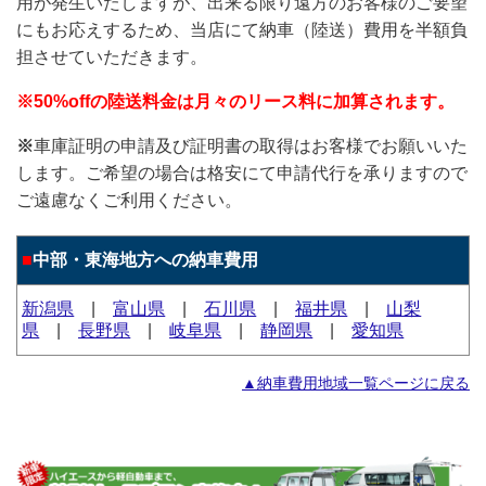
用が発生いたしますが、出来る限り遠方のお客様のご要望
にもお応えするため、当店にて納車（陸送）費用を半額負
担させていただきます。
※50%offの陸送料金は月々のリース料に加算されます。
※
車庫証明の申請及び証明書の取得はお客様でお願いいた
します。ご希望の場合は格安にて申請代行を承りますので
ご遠慮なくご利用ください。
■
中部・東海地方への納車費用
新潟県
|
富山県
|
石川県
|
福井県
|
山梨
県
|
長野県
|
岐阜県
|
静岡県
|
愛知県
▲納車費用地域一覧ページに戻る