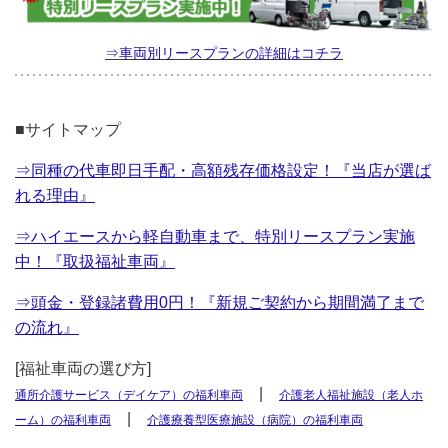
⇒車両別リースプランの詳細はコチラ
■サイトマップ
⇒同種の代車即日手配・高額残存価格設定！『当店が選ば
れる理由』
⇒ハイエースから軽自動車まで、特別リースプラン実施
中！『取扱福祉車両』
⇒頭金・登録諸費用0円！『新規ご契約から期間満了まで
の流れ』
[福祉車両の選び方]
|
通所介護サービス（デイケア）の福利車両
介護老人福祉施設（老人ホ
|
ーム）の福利車両
介護療養型医療施設（病院）の福利車両