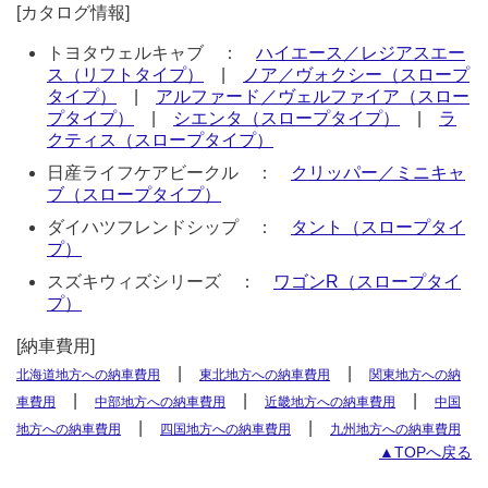
[カタログ情報]
トヨタウェルキャブ ：
ハイエース／レジアスエー
ス（リフトタイプ）
|
ノア／ヴォクシー（スロープ
タイプ）
|
アルファード／ヴェルファイア（スロー
プタイプ）
|
シエンタ（スロープタイプ）
|
ラ
クティス（スロープタイプ）
日産ライフケアビークル ：
クリッパー／ミニキャ
ブ（スロープタイプ）
ダイハツフレンドシップ ：
タント（スロープタイ
プ）
スズキウィズシリーズ ：
ワゴンR（スロープタイ
プ）
[納車費用]
|
|
北海道地方への納車費用
東北地方への納車費用
関東地方への納
|
|
|
車費用
中部地方への納車費用
近畿地方への納車費用
中国
|
|
地方への納車費用
四国地方への納車費用
九州地方への納車費用
▲TOPへ戻る