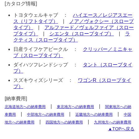
[カタログ情報]
トヨタウェルキャブ ：
ハイエース／レジアスエー
ス（リフトタイプ）
|
ノア／ヴォクシー（スロープ
タイプ）
|
アルファード／ヴェルファイア（スロー
プタイプ）
|
シエンタ（スロープタイプ）
|
ラ
クティス（スロープタイプ）
日産ライフケアビークル ：
クリッパー／ミニキャ
ブ（スロープタイプ）
ダイハツフレンドシップ ：
タント（スロープタイ
プ）
スズキウィズシリーズ ：
ワゴンR（スロープタイ
プ）
[納車費用]
|
|
北海道地方への納車費用
東北地方への納車費用
関東地方への納
|
|
|
車費用
中部地方への納車費用
近畿地方への納車費用
中国
|
|
地方への納車費用
四国地方への納車費用
九州地方への納車費用
▲TOPへ戻る