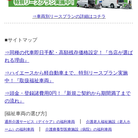
⇒車両別リースプランの詳細はコチラ
■サイトマップ
⇒同種の代車即日手配・高額残存価格設定！『当店が選ば
れる理由』
⇒ハイエースから軽自動車まで、特別リースプラン実施
中！『取扱福祉車両』
⇒頭金・登録諸費用0円！『新規ご契約から期間満了まで
の流れ』
[福祉車両の選び方]
|
通所介護サービス（デイケア）の福利車両
介護老人福祉施設（老人ホ
|
ーム）の福利車両
介護療養型医療施設（病院）の福利車両