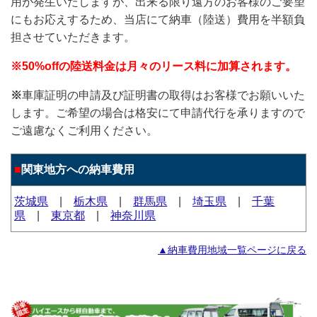
用が発生いたしますが、出来る限り遠方のお客様のご要望
にもお応えするため、当店にて納車（陸送）費用を半額負
担させていただきます。
※50%offの陸送料金は月々のリース料に加算されます。
※
車庫証明の申請及び証明書の取得はお客様でお願いいた
します。ご希望の場合は格安にて申請代行を承りますので
ご遠慮なくご利用ください。
■
関東地方への納車費用
茨城県
|
栃木県
|
群馬県
|
埼玉県
|
千葉
県
|
東京都
|
神奈川県
▲納車費用地域一覧ページに戻る