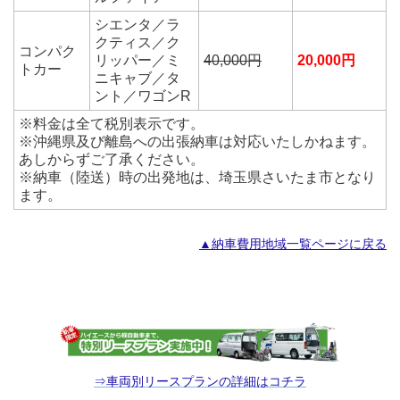
シエンタ／ラ
クティス／ク
コンパク
リッパー／ミ
40,000円
20,000円
トカー
ニキャブ／タ
ント／ワゴンR
※料金は全て税別表示です。
※沖縄県及び離島への出張納車は対応いたしかねます。
あしからずご了承ください。
※納車（陸送）時の出発地は、埼玉県さいたま市となり
ます。
▲納車費用地域一覧ページに戻る
⇒車両別リースプランの詳細はコチラ