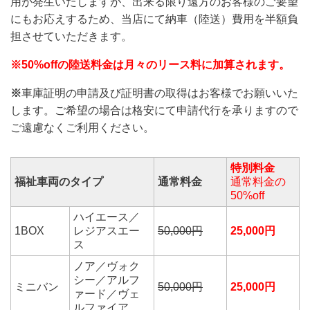
用が発生いたしますが、出来る限り遠方のお客様のご要望
にもお応えするため、当店にて納車（陸送）費用を半額負
担させていただきます。
※50%offの陸送料金は月々のリース料に加算されます。
※
車庫証明の申請及び証明書の取得はお客様でお願いいた
します。ご希望の場合は格安にて申請代行を承りますので
ご遠慮なくご利用ください。
特別料金
福祉車両のタイプ
通常料金
通常料金の
50%off
ハイエース／
1BOX
レジアスエー
50,000円
25,000円
ス
ノア／ヴォク
シー／アルフ
ミニバン
50,000円
25,000円
ァード／ヴェ
ルファイア