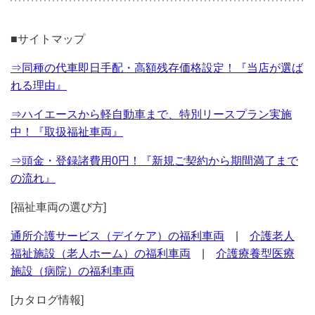
■サイトマップ
⇒同種の代車即日手配・高額残存価格設定！『当店が選ば
れる理由』
⇒ハイエースから軽自動車まで、特別リースプラン実施
中！『取扱福祉車両』
⇒頭金・登録諸費用0円！『新規ご契約から期間満了まで
の流れ』
[福祉車両の選び方]
通所介護サービス（デイケア）の福利車両
|
介護老人
福祉施設（老人ホーム）の福利車両
|
介護療養型医療
施設（病院）の福利車両
[カタログ情報]