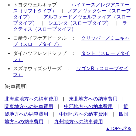
トヨタウェルキャブ ：
ハイエース／レジアスエー
ス（リフトタイプ）
|
ノア／ヴォクシー（スロープ
タイプ）
|
アルファード／ヴェルファイア（スロー
プタイプ）
|
シエンタ（スロープタイプ）
|
ラ
クティス（スロープタイプ）
日産ライフケアビークル ：
クリッパー／ミニキャ
ブ（スロープタイプ）
ダイハツフレンドシップ ：
タント（スロープタイ
プ）
スズキウィズシリーズ ：
ワゴンR（スロープタイ
プ）
[納車費用]
北海道地方への納車費用
|
東北地方への納車費用
|
関東地方への納車費用
|
中部地方への納車費用
|
近
畿地方への納車費用
|
中国地方への納車費用
|
四国
地方への納車費用
|
九州地方への納車費用
▲TOPへ戻る